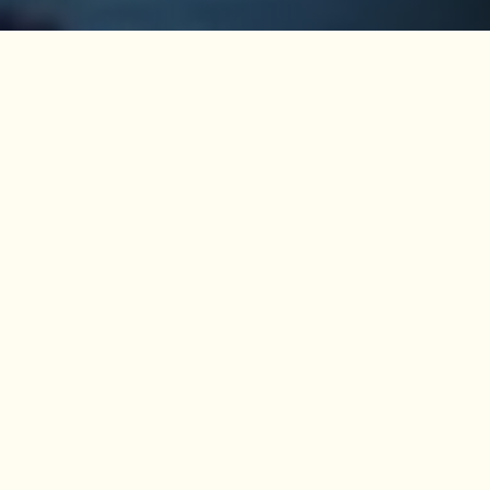
LUISE5 BOARDINGHOUSE
KULTURDENKMAL DER
STADT HEIDELBERG
Der Name Luise5 wurde zum Gedenken an die
Großherzogin Luise von Baden (1838-1923)
gewählt. Ihr ist es zu verdanken, dass 1884/85
der Bau der „Luisenheilanstalt“ - der ersten
Kinderklinik Deutschlands - finanziert werden
konnte. Die Gebäude wurden in Anlehnung an
italienische Villen aus dem 16.Jhd. geplant und
erbaut. Sie sind barock-klassizistisch geprägt.
In dem heutigen Boardinghouse Luise5 befand
sich ab dem Jahr 1904 die Säuglingsstation. Sie
galt zu damaliger Zeit als die modernste und